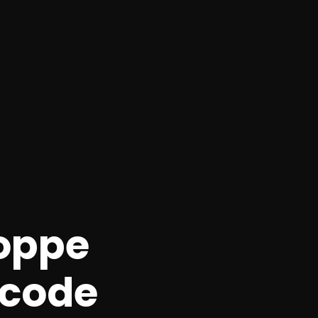
oppe
ocode