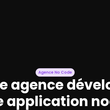
Agence No Code
re agence dével
e application n