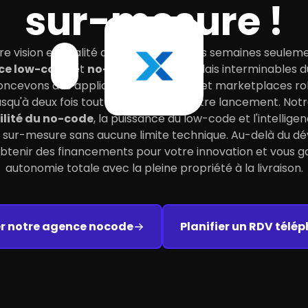
sur-mesure !
e vision en réalité digitale en quelques semaines seulem
ce low-code
et
no-code
. Loin des délais interminable
concevons des applications web, SaaS et marketplaces ro
 jusqu'à deux fois tout en accélérant votre lancement. No
bilité du no-code
, la puissance du low-code et l'intelligen
s sur-mesure sans aucune limite technique. Au-delà du 
obtenir des financements pour votre innovation et vous g
autonomie totale avec la pleine propriété à la livraison.
r notre agence nocode
Planifier un RDV télé