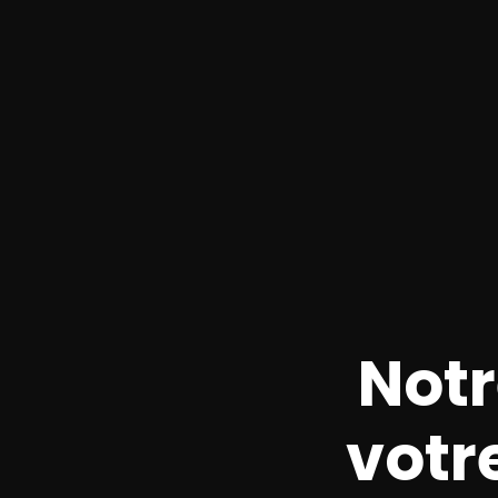
Not
votr